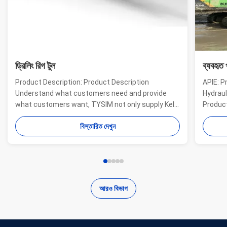
ড্রিলিং রিগ টুল
ব্যবহৃত প
Product Description: Product Description
APIE: Pr
Understand what customers need and provide
Hydrauli
what customers want, TYSIM not only supply Kelly
Product 
bars for drill rigs of world’s top brands, but also
offer a 
বিস্তারিত দেখুন
provide one-stop solution for the world foundation
providin
construction users. While providing customized
needs of
quality products, ...
...
আরও বিভাগ