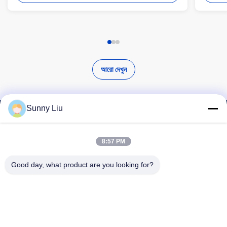
আরো দেখুন
Sunny Liu
উচ্চ মানের পণ্য খুঁজুন
8:57 PM
Good day, what product are you looking for?
অনুসন্ধান