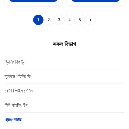
product stands out due to its
narrower trenches and
robust build quality and
situations where precision and
adaptability, making it an ...
minimal soil disturbance are
paramount. ...
1
2
3
4
5
সকল বিভাগ
ড্রিলিং রিগ টুল
ব্যবহৃত পাইলিং রিগ
রোটারি পাইল মেশিন
মিনি পাইলিং রিগ
ট্রেঞ্চ কাটার