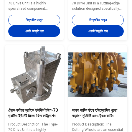
প্রতিস্থাপন যন্ত্রাংশ
70 Drive Unit is a highly
70 Drive Unit is a cutting-edge
specialized component
solution designed specifically
designed specifically for use in
for use with hydromill trench
hydromill trench cutter
cutters, offering exceptional
বিস্তারিত দেখুন
বিস্তারিত দেখুন
applications, particularly in the
performance in the construction
construction of diaphragm
and civil engineering industries.
একটি উদ্ধৃতি পান
একটি উদ্ধৃতি পান
walls. This product plays a
Engineered to meet the rigorous
crucial role in the efficient
demands of diaphragm wall
operation of hydromill trench
trench cutter ...
cutters by ...
ট্রেঞ্চ কাটার ড্রাইভ ইউনিট টাইপ-70
ডাবল কাটিং হুইল হাইড্রোমিল খুচরা
ড্রাইভ ইউনিট মিক্সড ফিল ফাউন্ডেশন
যন্ত্রাংশ সুনির্দিষ্ট এবং ট্রেঞ্চ কাটিং
নির্মাণ ড্রাইভ ইউনিট
অপারেশনের জন্য উপযুক্ত
Product Description: The Type-
Product Description: The
70 Drive Unit is a highly
Cutting Wheels are an essential