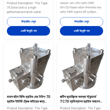
প্রতিস্থাপন অংশ অপারেশন নিশ্চিত
উপাদানগুলির জন্য ড্রাইভ ইউনিট
Product Description: The Type-
ডায়াফ্রাম ওয়াল মেশিন ড্রাইভ ইউনিট
বালুকাময় মাটি ভূতাত্ত্বিক অবস্থা
70 Drive Unit is a high-
টাইপ-70 গিয়ারবক্স বাহ্যিক উপাদানগুলির জন্য
পরিচালনা করে
performance trench cutter
ড্রাইভ ইউনিট বালুকাময় মাটি ভূতাত্ত্বিক
meticulously engineered to meet
অবস্থা পরিচালনা করে
the demanding requirements of
বিস্তারিত দেখুন
বিস্তারিত দেখুন
modern construction and civil
engineering projects. Specifically
একটি উদ্ধৃতি পান
একটি উদ্ধৃতি পান
designed for use with hydromill
and hydromill trench cutter
systems, this product excels in
...
ডাবল হুইল মিলিং ড্রাইভ হেড টাইপ-70
জটিল ভূতাত্ত্বিক অবস্থা স্ট্যান্ডার্ড
ড্রাইভ ইউনিট ট্রেঞ্চ কাটারের জন্য
TC70 প্রতিস্থাপন ড্রাইভ সমাবেশ
হাইড্রোলিক ড্রাইভ ইউনিট
ট্রেঞ্চ কাটার সম্পূর্ণ ড্রাইভ ইউনিট পৃথক
Product Description: The Type-
Product Description: The Type-