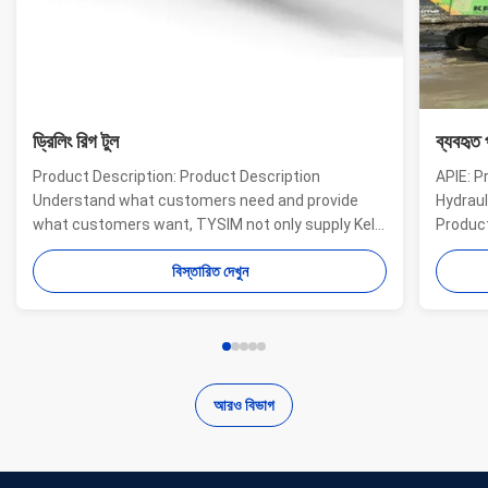
ড্রিলিং রিগ টুল
ব্যবহৃত 
Product Description: Product Description
APIE: P
Understand what customers need and provide
Hydraul
what customers want, TYSIM not only supply Kelly
Product
bars for drill rigs of world’s top brands, but also
offer a
বিস্তারিত দেখুন
provide one-stop solution for the world foundation
providi
construction users. While providing customized
needs o
quality products, ...
...
আরও বিভাগ