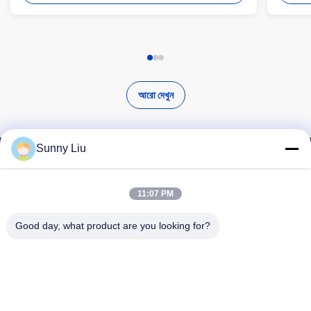
আরো দেখুন
Sunny Liu
উচ্চ মানের পণ্য খুঁজুন
11:07 PM
Good day, what product are you looking for?
অনুসন্ধান