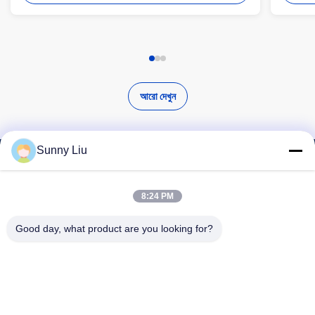
আরো দেখুন
Sunny Liu
উচ্চ মানের পণ্য খুঁজুন
8:24 PM
Good day, what product are you looking for?
অনুসন্ধান