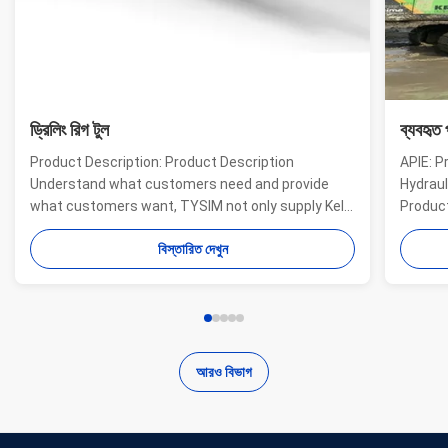
ড্রিলিং রিগ টুল
ব্যবহৃত 
Product Description: Product Description
APIE: P
Understand what customers need and provide
Hydraul
what customers want, TYSIM not only supply Kelly
Product
bars for drill rigs of world’s top brands, but also
offer a
বিস্তারিত দেখুন
provide one-stop solution for the world foundation
providi
construction users. While providing customized
needs o
quality products, ...
...
আরও বিভাগ