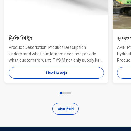
ড্রিলিং রিগ টুল
ব্যবহৃত 
Product Description: Product Description
APIE: P
Understand what customers need and provide
Hydraul
what customers want, TYSIM not only supply Kelly
Product
bars for drill rigs of world’s top brands, but also
offer a
বিস্তারিত দেখুন
provide one-stop solution for the world foundation
providi
construction users. While providing customized
needs o
quality products, ...
...
আরও বিভাগ