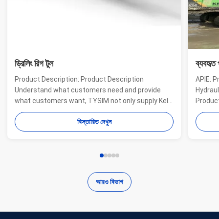
ড্রিলিং রিগ টুল
ব্যবহৃত 
Product Description: Product Description
APIE: P
Understand what customers need and provide
Hydraul
what customers want, TYSIM not only supply Kelly
Product
bars for drill rigs of world’s top brands, but also
offer a
বিস্তারিত দেখুন
provide one-stop solution for the world foundation
providi
construction users. While providing customized
needs o
quality products, ...
...
আরও বিভাগ