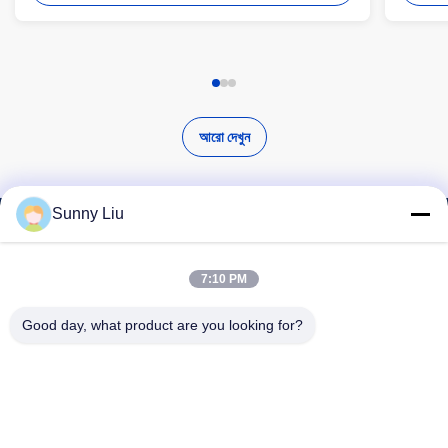
আরো দেখুন
Sunny Liu
উচ্চ মানের পণ্য খুঁজুন
7:10 PM
Good day, what product are you looking for?
অনুসন্ধান