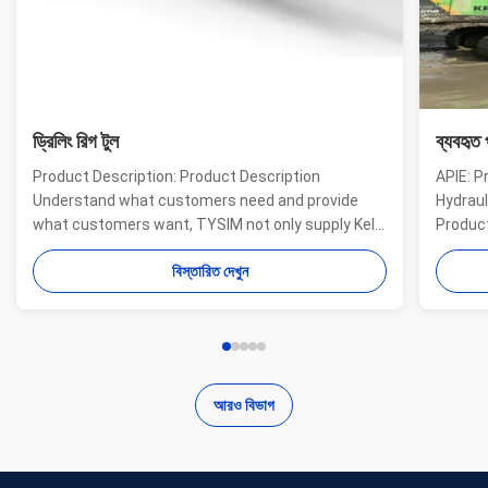
ড্রিলিং রিগ টুল
ব্যবহৃত 
Product Description: Product Description
APIE: P
Understand what customers need and provide
Hydraul
what customers want, TYSIM not only supply Kelly
Product
bars for drill rigs of world’s top brands, but also
offer a
বিস্তারিত দেখুন
provide one-stop solution for the world foundation
providi
construction users. While providing customized
needs o
quality products, ...
...
আরও বিভাগ