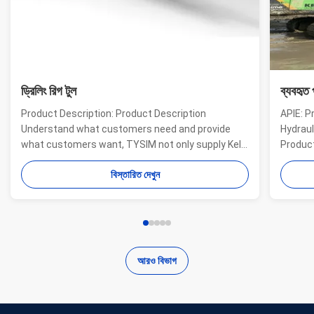
ড্রিলিং রিগ টুল
ব্যবহৃত 
Product Description: Product Description
APIE: P
Understand what customers need and provide
Hydraul
what customers want, TYSIM not only supply Kelly
Product
bars for drill rigs of world’s top brands, but also
offer a
বিস্তারিত দেখুন
provide one-stop solution for the world foundation
providi
construction users. While providing customized
needs o
quality products, ...
...
আরও বিভাগ