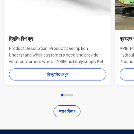
ড্রিলিং রিগ টুল
ব্যবহৃত 
Product Description: Product Description
APIE: P
Understand what customers need and provide
Hydraul
what customers want, TYSIM not only supply Kelly
Product
bars for drill rigs of world’s top brands, but also
offer a
বিস্তারিত দেখুন
provide one-stop solution for the world foundation
providi
construction users. While providing customized
needs o
quality products, ...
...
আরও বিভাগ