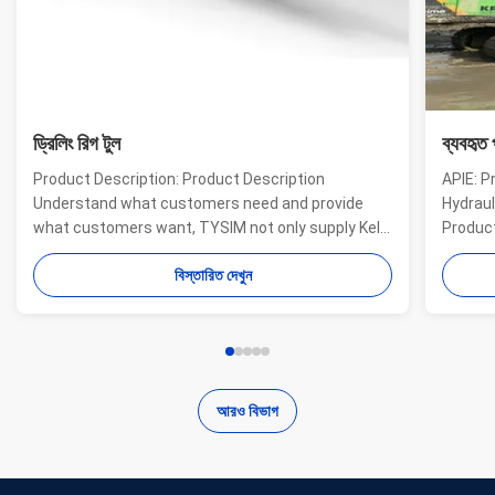
ড্রিলিং রিগ টুল
ব্যবহৃত 
Product Description: Product Description
APIE: P
Understand what customers need and provide
Hydraul
what customers want, TYSIM not only supply Kelly
Product
bars for drill rigs of world’s top brands, but also
offer a
বিস্তারিত দেখুন
provide one-stop solution for the world foundation
providi
construction users. While providing customized
needs o
quality products, ...
...
আরও বিভাগ