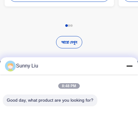
আরো দেখুন
Sunny Liu
উচ্চ মানের পণ্য খুঁজুন
8:48 PM
Good day, what product are you looking for?
অনুসন্ধান