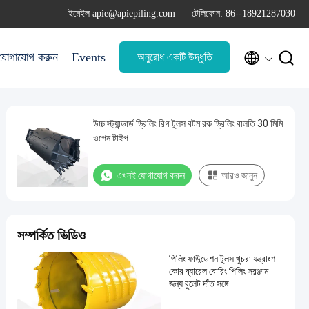
ইমেইল apie@apiepiling.com
টেলিফোন: 86--18921287030


যোগাযোগ করুন
Events
অনুরোধ একটি উদ্ধৃতি
উচ্চ স্ট্যান্ডার্ড ড্রিলিং রিগ টুলস বটম রক ড্রিলিং বালতি 30 মিমি
ওপেন টাইপ
এখনই যোগাযোগ করুন
আরও জানুন
সম্পর্কিত ভিডিও
পিলিং ফাউন্ডেশন টুলস খুচরা যন্ত্রাংশ
কোর ব্যারেল বোরিং পিলিং সরঞ্জাম
জন্য বুলেট দাঁত সঙ্গে