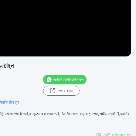
পেন টাইপ
এখনই যোগাযোগ করুন
শেয়ার করুন
রিলিং রিগ টুল
় খাঁড়ি, খোলা শেল ডিজাইন, লুণ্ঠন করা সহজ তাই ড্রিলিং দক্ষতা বাড়ায়； শেল, গাইড প্লেট, ইত্যাদির
একটি বার্তা রেখে যান