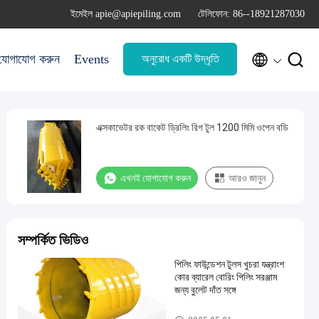
ইমেইল apie@apiepiling.com
টেলিফোন: 86--18921287030


যোগাযোগ করুন
Events
অনুরোধ একটি উদ্ধৃতি
এক্সকাভেটর রক বাকেট ড্রিলিং রিগ টুল 1200 মিমি ওপেন বডি
এখনই যোগাযোগ করুন
আরও জানুন
সম্পর্কিত ভিডিও
পিলিং ফাউন্ডেশন টুলস খুচরা যন্ত্রাংশ
কোর ব্যারেল বোরিং পিলিং সরঞ্জাম
জন্য বুলেট দাঁত সঙ্গে
ড্রিলিং রিগ টুল