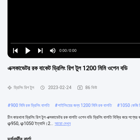
Loaded
:
0%
0:00
/
0:00
Play
Play
Play
Mute
Current
Duration
next
next
এক্সকাভেটর রক বাকেট ড্রিলিং রিগ টুল 1200 মিমি ওপেন বডি
Time
ড্রিলিং রিগ টুল
2023-02-24
86 ভিউ
#
900 মিমি রক ড্রিলিং বালতি
#
পাইলিংয়ের জন্য 1200 মিমি রক বালতি
#
1050 কেজি ড্
চীন কারখানা ড্রিলিং রিগ টুল এক্সকাভেটর রক বালতি ওপেন বডি ড্রিলিং বালতি বিক্রি করে পণ্যের
φ950, φ1050 ইত্যাদি।2...
আরো দেখুন
দর্শনার্থীর বার্তা