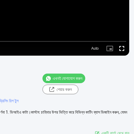
Auto
Picture-
Fullscre
in-
Picture
এখনই যোগাযোগ করুন
শেয়ার করুন
রিলিং রিগ টুল
 বর্ণনা 1. ডিআইএ কাটা।কাস্টম: চাহিদার উপর ভিত্তি করে বিভিন্ন কাটিং ব্যাস ডিজাইন করুন, যেমন
একটি বার্তা রেখে যান