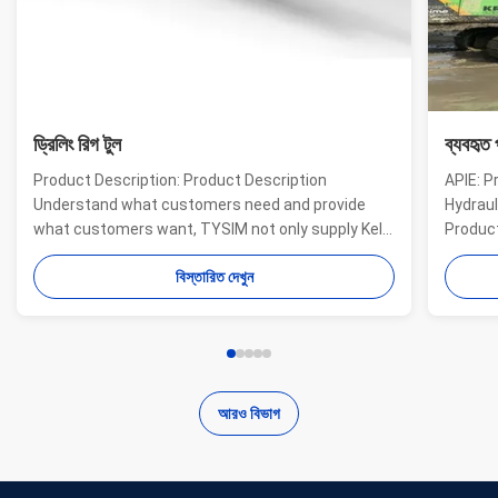
ড্রিলিং রিগ টুল
ব্যবহৃত 
Product Description: Product Description
APIE: P
Understand what customers need and provide
Hydraul
what customers want, TYSIM not only supply Kelly
Product
bars for drill rigs of world’s top brands, but also
offer a
বিস্তারিত দেখুন
provide one-stop solution for the world foundation
providi
construction users. While providing customized
needs o
quality products, ...
...
আরও বিভাগ