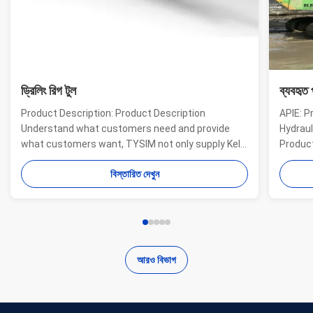
ড্রিলিং রিগ টুল
ব্যবহৃত 
Product Description: Product Description
APIE: P
Understand what customers need and provide
Hydraul
what customers want, TYSIM not only supply Kelly
Product
bars for drill rigs of world’s top brands, but also
offer a
বিস্তারিত দেখুন
provide one-stop solution for the world foundation
providi
construction users. While providing customized
needs o
quality products, ...
...
আরও বিভাগ