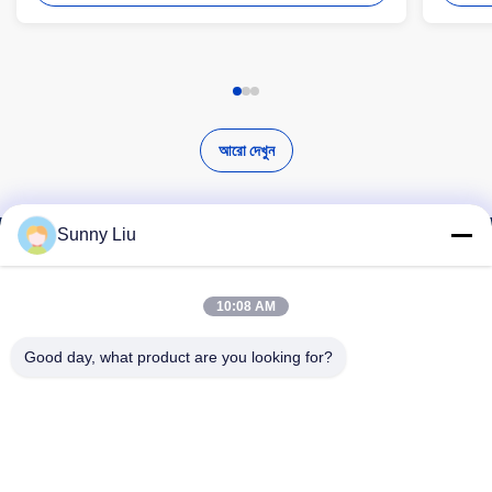
আরো দেখুন
Sunny Liu
উচ্চ মানের পণ্য খুঁজুন
10:08 AM
Good day, what product are you looking for?
অনুসন্ধান