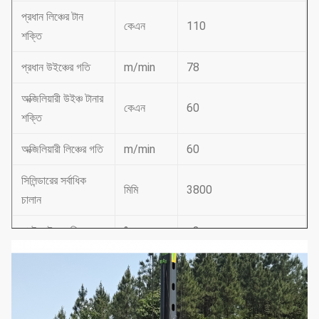
প্রধান লিঞ্চের টান
কেএন
110
শক্তি
প্রধান উইঞ্চের গতি
m/min
78
অক্জিলিয়ারী উইঞ্চ টানার
কেএন
60
শক্তি
অক্জিলিয়ারী লিঞ্চের গতি
m/min
60
সিলিন্ডারের সর্বাধিক
মিমি
3800
চালান
মাস্ট সাইড রেকিং
°
±3
মাস্টের অগ্রগতি
°
5
সিস্টেমের চাপ
এমপিএ
34.3