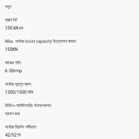
নতুন
ম্যাক্স টর্চ:
150 kN.m
Max.
সর্বোচ্চ
hoist capacity
উত্তোলন ক্ষমতা
:
150KN
কাজের গতি:
6-30rmp
সর্বোচ্চ তুরপুন ব্যাস:
1300/1500 মিমি
ভিডিও-আউটগোয়িং-ইনসপেকশন:
প্রদান করা
সর্বোচ্চ ড্রিলিং গভীরতা:
42/52 মি