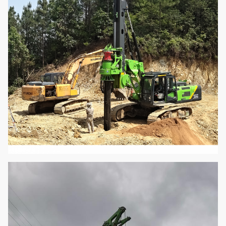
পাইলট চাপ
এমপিএ
3.9
সর্বাধিক হাঁটার গতি
কিলোমিটার
2.8
সর্বাধিক. টান শক্তি
কেএন
229
লেজের ঘূর্ণন ব্যাসার্ধ
m
4
অপারেটিং উচ্চতা
মিমি
16175
অপারেটিং প্রস্থ
মিমি
3390
পরিবহন উচ্চতা
মিমি
3655
পরিবহন প্রস্থ
মিমি
3390
পরিবহন দৈর্ঘ্য
মিমি
14765
মোট ওজন
t
40