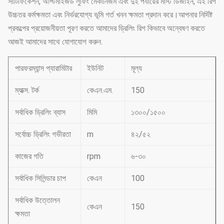
সার্টিফিকেশন, অপ্টিমাইজড লুফিং মেকানিজম এবং দুই পর্যায়ের মাস্ট ডিজাইন, এই রিগ
উচ্চতর কর্মক্ষমতা এবং নির্ভরযোগ্য ভূমি গর্ত খনন ক্ষমতা প্রদান করে।আপনার নির্দিষ্ট
প্রকল্পের প্রয়োজনীয়তা পূরণ করতে আমাদের ড্রিলিং রিগ কিভাবে অন্বেষণ করতে
আজই আমাদের সাথে যোগাযোগ করুন.
পারফরম্যান্স প্যারামিটার
ইউনিট
মূল্য
ম্যাক্স. টর্ক
কেএন.এম.
150
সর্বাধিক ড্রিলিং ব্যাস
মিমি
১৩০০/১৫০০
সর্বোচ্চ ড্রিলিং গভীরতা
m
৪২/৫২
কাজের গতি
rpm
৬-৩০
সর্বাধিক সিলিন্ডার চাপ
কেএন
100
সর্বাধিক উত্তোলন
কেএন
150
ক্ষমতা