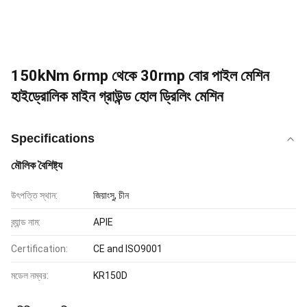
150kNm 6rmp থেকে 30rmp বোর পাইল মেশিন
হাইড্রোলিক মাইন গ্রাউন্ড হোল ড্রিলিং মেশিন
Specifications
মৌলিক বৈশিষ্ট্য
উৎপত্তি স্থান:
জিয়াংসু, চীন
ব্র্যান্ড নাম:
APIE
Certification:
CE and ISO9001
মডেল নম্বর:
KR150D