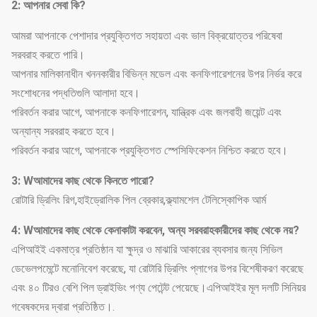
2: আপনার সেবা কি?
আমরা আপনাকে পেশাদার প্রযুক্তিগত সহায়তা এবং ভাল বিক্রয়োত্তর পরিষেবা
সরবরাহ করতে পারি।
আপনার মালিকানাধীন খননকারীর বিভিন্ন মডেল এবং কনফিগারেশনের উপর নির্ভর করে
সংশোধনের পদ্ধতিগুলি আলাদা হবে।
পরিবর্তন করার আগে, আপনাকে কনফিগারেশন, যান্ত্রিক এবং জলবাহী জয়েন্ট এবং
অন্যান্য সরবরাহ করতে হবে।
পরিবর্তন করার আগে, আপনাকে প্রযুক্তিগত স্পেসিফিকেশন নিশ্চিত করতে হবে।
3: W
আমাদের কাছ থেকে কিনতে পারো?
রোটারি ড্রিলিং রিগ,হাইড্রোলিক পিল ব্রেকার,ক্ল্যামশেল টেলিস্কোপিক আর্ম
4: W
আমাদের কাছ থেকে কেনাকাটা করবেন, অন্য সরবরাহকারীদের কাছ থেকে নয়?
এপিআইই একমাত্র প্রতিষ্ঠান যা ক্ষুদ্র ও মাঝারি আকারের ব্যবসার জন্য সিভিল
ডেভেলপমেন্টে মনোনিবেশ করেছে, যা রোটারি ড্রিলিং প্লাগের উপর বিশেষীকরণ করেছে
এবং ৪০ টিরও বেশি পিল ড্রাইভিং পণ্য পেটেন্ট পেয়েছে।এপিআইইর মূল দলটি সিনিয়র
গবেষকদের দ্বারা প্রতিষ্ঠিত।.