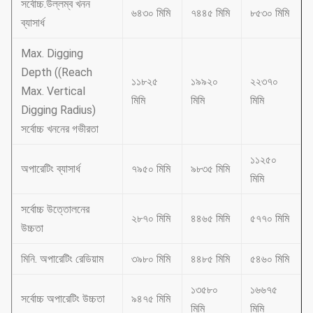
সর্বোচ্চ.উল্লম্ব খনন
৬৪৩০ মিমি
৭৪৪৫ মিমি
৮৫৩০ মিমি
ব্যাসার্ধ
Max. Digging
Depth ((Reach
১১৮২৫
১৯৯২০
২২৩৭০
Max. Vertical
মিমি
মিমি
মিমি
Digging Radius)
সর্বোচ্চ খননের গভীরতা
১১২৫০
অপারেটিং ব্যাসার্ধ
৭৯৫০ মিমি
৯৮৩৫ মিমি
মিমি
সর্বোচ্চ উত্তোলনের
২৮৭০ মিমি
৪৪৬৫ মিমি
৫৭৭০ মিমি
উচ্চতা
মিনি. অপারেটিং রেডিয়াম
৩৯৮০ মিমি
৪৪৮৫ মিমি
৫৪৬০ মিমি
১৩৫৮০
১৬৬৭৫
সর্বোচ্চ অপারেটিং উচ্চতা
৯৪৭৫ মিমি
মিমি
মিমি