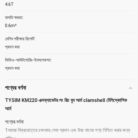
4.6T
বালতি ক্ষমতা:
0.6m³
মেশিন পরীক্ষার রিপোর্ট:
প্রদান করা
ভিডিও-আউটগোয়িং-ইনসপেকশন:
প্রদান করা
পণ্যের বর্ণনা
TYSIM KM220 এক্সক্যাভেটর লং রিচ বুম আর্ম clamshell টেলিস্কোপিক
আর্ম
পণ্যের বর্ণনা
1আমরা বিক্রয়োত্তর চমৎকার সেবা প্রদান এবং উচ্চ মানের পণ্য নিশ্চিত করার জন্য