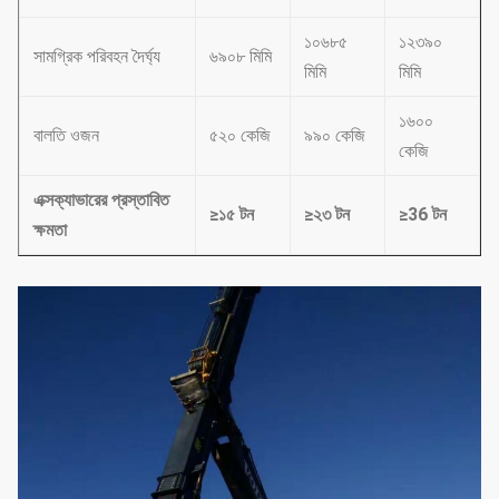
১০৬৮৫
১২৩৯০
সামগ্রিক পরিবহন দৈর্ঘ্য
৬৯০৮ মিমি
মিমি
মিমি
১৬০০
বালতি ওজন
৫২০ কেজি
৯৯০ কেজি
কেজি
এক্সক্যাভারের প্রস্তাবিত
≥১৫ টন
≥২৩ টন
≥36 টন
ক্ষমতা