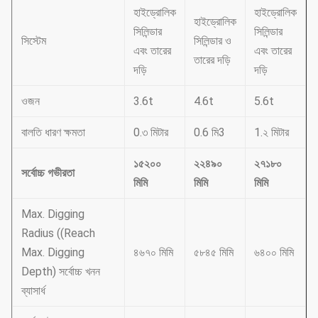
হাইড্রোলিক
হাইড্রোলিক
হাইড্রোলিক
সিলিন্ডার
সিলিন্ডার
সিস্টেম
সিলিন্ডার ও
এবং তারের
এবং তারের
তারের দড়ি
দড়ি
দড়ি
ওজন
3.6t
4.6t
5.6t
বালতি ধারণ ক্ষমতা
0.৩ মিটার
0.6 মি3
1.২ মিটার
১৫২০০
২২৪৯০
২৭১৮০
সর্বোচ্চ গভীরতা
মিমি
মিমি
মিমি
Max. Digging
Radius ((Reach
Max. Digging
৪৬৭০ মিমি
৫৮৪৫ মিমি
৬৪০০ মিমি
Depth) সর্বোচ্চ খনন
ব্যাসার্ধ