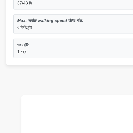
37/43 মি
Max.
সর্বোচ্চ
walking speed
হাঁটার গতি
:
৩ কিমি/ঘন্টা
ওয়ারেন্টি:
1 বছর