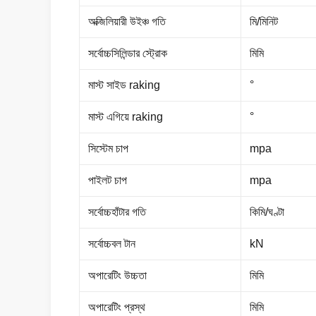
অক্জিলিয়ারী উইঞ্চ গতি
মি/মিনিট
সর্বোচ্চসিলিন্ডার স্ট্রোক
মিমি
মাস্ট সাইড raking
°
মাস্ট এগিয়ে raking
°
সিস্টেম চাপ
mpa
পাইলট চাপ
mpa
সর্বোচ্চহাঁটার গতি
কিমি/ঘণ্টা
সর্বোচ্চবল টান
kN
অপারেটিং উচ্চতা
মিমি
অপারেটিং প্রস্থ
মিমি