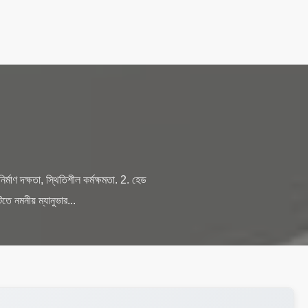
াণ দক্ষতা, স্থিতিশীল কর্মক্ষমতা. 2. হেড