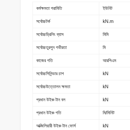
কর্মক্ষমতা পরামিতি
ইউনিট
সর্বোচ্চটর্ক
kN.m
সর্বোচ্চড্রিলিং ব্যাস
মিমি
সর্বোচ্চতুরপুন গভীরতা
মি
কাজের গতি
আরপিএম
সর্বোচ্চসিলিন্ডার চাপ
kN
সর্বোচ্চউত্তোলন ক্ষমতা
kN
প্রধান উইঞ্চ টান বল
kN
প্রধান উইঞ্চ গতি
মি/মিনিট
অক্জিলিয়ারী উইঞ্চ টান ফোর্স
kN