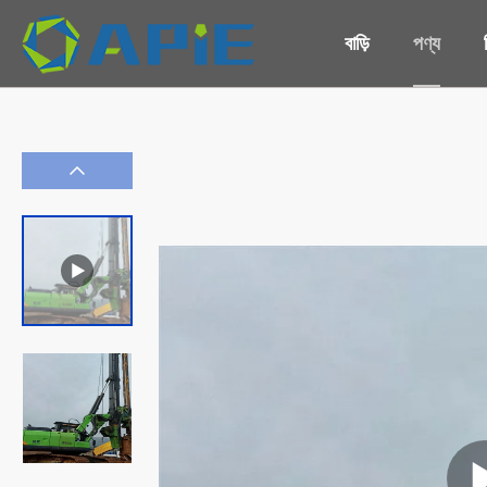
বাড়ি
পণ্য