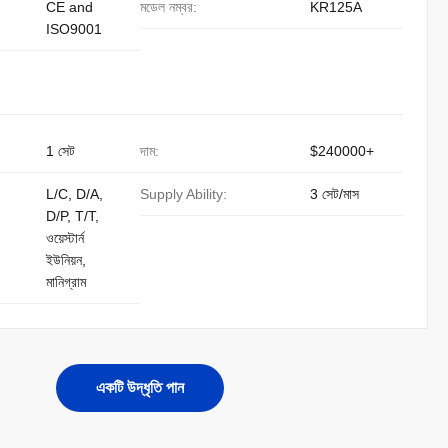
CE and
মডেল নম্বর:
KR125A
ISO9001
1 সেট
দাম:
$240000+
L/C, D/A,
Supply Ability:
3 সেট/মাস
D/P, T/T,
ওয়েস্টার্ন
ইউনিয়ন,
মানিগ্রাম
একটি উদ্ধৃতি পান