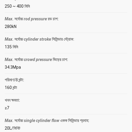
250 ~ 400 মিমি
Max.
সর্বোচ্চ
rod pressure
রড চাপ
:
280kN
Max.
সর্বোচ্চ
cylinder stroke
সিলিন্ডার স্ট্রোক
:
135 মিমি
Max.
সর্বোচ্চ
crowd pressure
ভিড়ের চাপ
:
34.3Mpa
পরিমাণ/8 ঘন্টা:
160 ঘন্টা
খনন ক্ষমতা:
≥7
Max.
সর্বোচ্চ
single cylinder flow
একক সিলিন্ডার প্রবাহ
:
20L/মিনিট