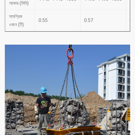
আকার (মিমি)
সামগ্রিক
0.55
0.57
0.
ওজন (টি)