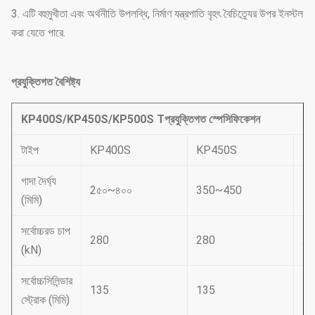
3. এটি বহুমুখীতা এবং অর্থনীতি উপলব্ধি, নির্মাণ যন্ত্রপাতি বৃহৎ বৈচিত্র্যের উপর ইনস্টল
করা যেতে পারে.
প্রযুক্তিগত বৈশিষ্ট্য
KP400S/KP450S/KP500S T
প্রযুক্তিগত স্পেসিফিকেশন
টাইপ
KP400S
KP450S
K
গাদা দৈর্ঘ্য
2
৫০~৪০০
350~450
4
(মিমি)
সর্বোচ্চরড চাপ
280
280
28
(kN)
সর্বোচ্চসিলিন্ডার
135
135
13
স্ট্রোক (মিমি)