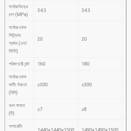
সর্বোচ্চভিড়ের
34.3
34.3
34
চাপ (MPa)
সর্বোচ্চএকক
সিলিন্ডার
20
20
20
প্রবাহ (এল/
মিনিট)
পরিমাণ/8 ঘন্টা
160
180
20
সর্বোচ্চএকক
কাটিং উচ্চতা
≤300
≤300
≤3
(মিমি)
খনন ক্ষমতা
≥7
≥8
≥1
(টি)
অপারেটিং
1440×1440×1500
1490×1490×1500
15