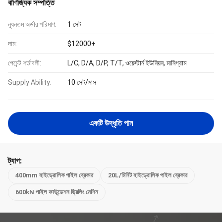
বাণিজ্যিক সম্পত্তি
ন্যূনতম অর্ডার পরিমাণ:
1 সেট
দাম:
$12000+
পেমেন্ট শর্তাবলী:
L/C, D/A, D/P, T/T, ওয়েস্টার্ন ইউনিয়ন, মানিগ্রাম
Supply Ability:
10 সেট/মাস
একটি উদ্ধৃতি পান
ট্যাগ:
400mm হাইড্রোলিক পাইল ব্রেকার
20L/মিনিট হাইড্রোলিক পাইল ব্রেকার
600kN পাইল ফাউন্ডেশন ড্রিলিং মেশিন