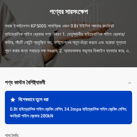
পণ্যের সারসংক্ষেপ
সহজ ইনস্টলেশন KP500S সামগ্রিক ওজন 0.8t টাইসিম স্কয়ার কংক্রিট 
হাইড্রোলিক পাইল ব্রেকার পণ্য বিবরণ 1. নেতৃস্থানীয় হাইড্রোলিক পাইল ব্রেকার/
কাটার, পাঁচটি পেটেন্ট প্রযুক্তি সহ, ফাউন্ডেশনের স্তূপ গুঁড়ো করতে এবং ঘরোয়া শূন্যতা 
পূরণ করার জন্য সবচেয়ে দক্ষ সরঞ্জাম; 2. অ্যাডভাকড মডুলার ডিজাইন ব্যবহার করে, এ...
পণ্য কাস্টম বৈশিষ্ট্যাবলী
বিশেষভাবে তুলে ধরা
0.8t হাইড্রোলিক পাইল ব্রেকিং মেশিন
,
34.3mpa হাইড্রোলিক পাইল ব্রেকিং মেশিন
,
কংক্রিট পাইল ব্রেকার 280kN
গাদা দৈর্ঘ্য: