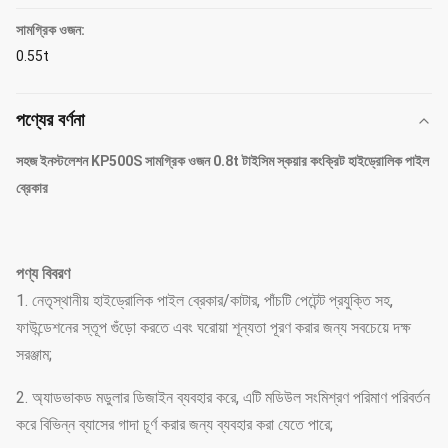
সামগ্রিক ওজন:
0.55t
পণ্যের বর্ণনা
সহজ ইনস্টলেশন KP500S সামগ্রিক ওজন 0.8t টাইসিম স্কয়ার কংক্রিট হাইড্রোলিক পাইল
ব্রেকার
পণ্য বিবরণ
1. নেতৃস্থানীয় হাইড্রোলিক পাইল ব্রেকার/কাটার, পাঁচটি পেটেন্ট প্রযুক্তি সহ,
ফাউন্ডেশনের স্তূপ গুঁড়ো করতে এবং ঘরোয়া শূন্যতা পূরণ করার জন্য সবচেয়ে দক্ষ
সরঞ্জাম;
2. অ্যাডভাকড মডুলার ডিজাইন ব্যবহার করে, এটি মডিউল সংমিশ্রণ পরিমাণ পরিবর্তন
করে বিভিন্ন ব্যাসের গাদা চূর্ণ করার জন্য ব্যবহার করা যেতে পারে;