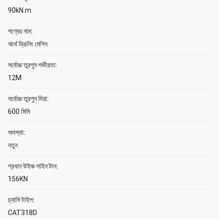
90kN.m
পণ্যের নাম:
আর্থ ড্রিলিং মেশিন
সর্বোচ্চ তুরপুন গভীরতা:
12M
সর্বোচ্চ তুরপুন দিয়া:
600 মিমি
অবস্থা:
নতুন
প্রধান উইঞ্চ লাইন টান:
156KN
চ্যাসি টাইপ:
CAT318D