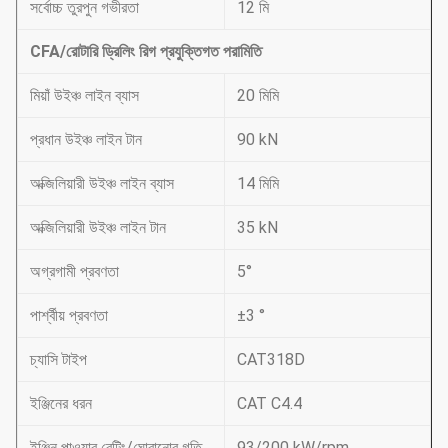
সর্বোচ্চ তুরপুন গভীরতা
12 মি
CFA/রোটারি ড্রিলিং রিগ প্রযুক্তিগত পরামিতি
মিয়াঁ উইঞ্চ লাইন ব্যাস
20 মিমি
প্রধান উইঞ্চ লাইন টান
90 kN
অক্জিলিয়ারী উইঞ্চ লাইন ব্যাস
14 মিমি
অক্জিলিয়ারী উইঞ্চ লাইন টান
35 kN
অগ্রগামী প্রবণতা
5°
পার্শ্বীয় প্রবণতা
±3 °
চ্যাসি টাইপ
CAT318D
ইঞ্জিনের ধরন
CAT C4.4
ইঞ্জিন পাওয়ার রেটিং/ঘোরানোর গতি
93/200 kW/rpm