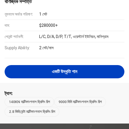
বাণিজ্যিক সম্পত্তি
ন্যূনতম অর্ডার পরিমাণ:
1 সেট
দাম:
$280000+
পেমেন্ট শর্তাবলী:
L/C, D/A, D/P, T/T, ওয়েস্টার্ন ইউনিয়ন, মানিগ্রাম
Supply Ability:
2 সেট/মাস
একটি উদ্ধৃতি পান
ট্যাগ:
140KN মাল্টিফাংশনাল ড্রিলিং রিগ
9000 মিমি মাল্টিফাংশনাল ড্রিলিং রিগ
2.8 কিমি/ঘন্টা মাল্টিফাংশনাল ড্রিলিং রিগ