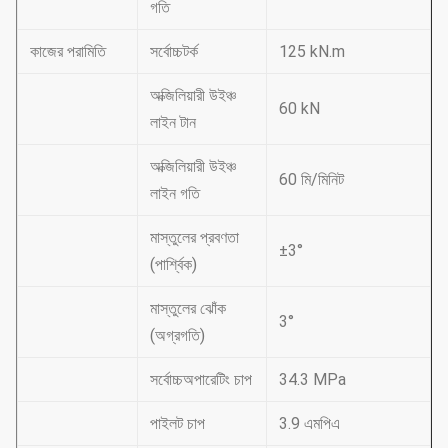
গতি
কাজের পরামিতি
সর্বোচ্চটর্ক
125 kN.m
অক্জিলিয়ারী উইঞ্চ
60 kN
লাইন টান
অক্জিলিয়ারী উইঞ্চ
60 মি/মিনিট
লাইন গতি
মাস্তুলের প্রবণতা
±3°
(পার্শ্বিক)
মাস্তুলের ঝোঁক
3°
(অগ্রগতি)
সর্বোচ্চঅপারেটিং চাপ
34.3 MPa
পাইলট চাপ
3.9 এমপিএ