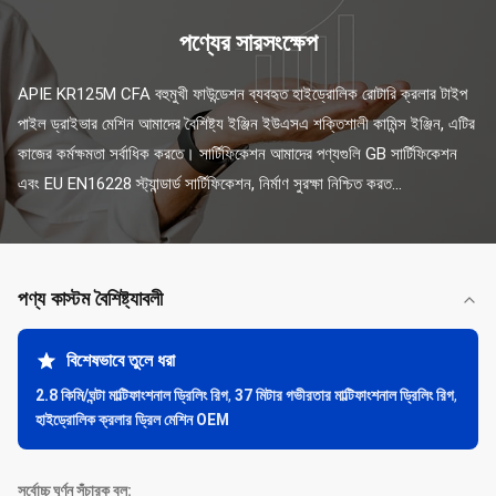
পণ্যের সারসংক্ষেপ
APIE KR125M CFA বহুমুখী ফাউন্ডেশন ব্যবহৃত হাইড্রোলিক রোটারি ক্রলার টাইপ 
পাইল ড্রাইভার মেশিন আমাদের বৈশিষ্ট্য ইঞ্জিন ইউএসএ শক্তিশালী কামিন্স ইঞ্জিন, এটির 
কাজের কর্মক্ষমতা সর্বাধিক করতে। সার্টিফিকেশন আমাদের পণ্যগুলি GB সার্টিফিকেশন 
এবং EU EN16228 স্ট্যান্ডার্ড সার্টিফিকেশন, নির্মাণ সুরক্ষা নিশ্চিত করত...
পণ্য কাস্টম বৈশিষ্ট্যাবলী
বিশেষভাবে তুলে ধরা
2.8 কিমি/ঘন্টা মাল্টিফাংশনাল ড্রিলিং রিগ
,
37 মিটার গভীরতার মাল্টিফাংশনাল ড্রিলিং রিগ
,
হাইড্রোলিক ক্রলার ড্রিল মেশিন OEM
সর্বোচ্চ ঘূর্ণন সঁচারক বল: