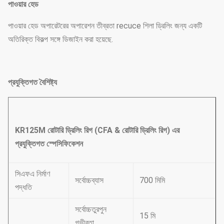
পাওয়ার হেড
পাওয়ার হেড অপারেটরের অপারেশন তীব্রতা recuce শিলা ড্রিলিং জন্য একটি
অতিরিক্ত বিকল্প সঙ্গে ডিজাইন করা হয়েছে.
প্রযুক্তিগত বৈশিষ্ট্য
KR125M রোটারি ড্রিলিং রিগ (CFA & রোটারি ড্রিলিং রিগ) এর
প্রযুক্তিগত স্পেসিফিকেশন
সিএফএ নির্মাণ
সর্বোচ্চব্যাস
700 মিমি
পদ্ধতি
সর্বোচ্চতুরপুন
15 মি
গভীরতা