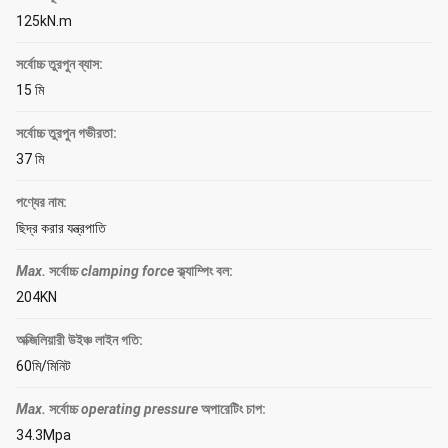
125kN.m
সর্বোচ্চ তুরপুন ব্যাস:
15 মি
সর্বোচ্চ তুরপুন গভীরতা:
37 মি
পণ্যের নাম:
ছিদ্র করার যন্ত্রপাতি
Max.
সর্বোচ্চ
clamping force
ক্ল্যাম্পিং বল
:
204KN
অক্জিলিয়ারী উইঞ্চ লাইন গতি:
60মি/মিনিট
Max.
সর্বোচ্চ
operating pressure
অপারেটিং চাপ
:
34.3Mpa