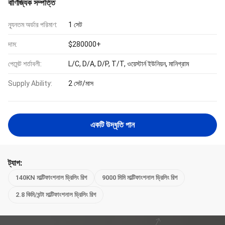
বাণিজ্যিক সম্পত্তি
ন্যূনতম অর্ডার পরিমাণ:
1 সেট
দাম:
$280000+
পেমেন্ট শর্তাবলী:
L/C, D/A, D/P, T/T, ওয়েস্টার্ন ইউনিয়ন, মানিগ্রাম
Supply Ability:
2 সেট/মাস
একটি উদ্ধৃতি পান
ট্যাগ:
140KN মাল্টিফাংশনাল ড্রিলিং রিগ
9000 মিমি মাল্টিফাংশনাল ড্রিলিং রিগ
2.8 কিমি/ঘন্টা মাল্টিফাংশনাল ড্রিলিং রিগ