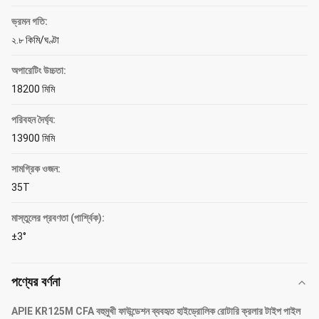
ভ্রমন গতি:
২.৮ কিমি/ঘণ্টা
অপারেটিং উচ্চতা:
18200 মিমি
পরিবহন দৈর্ঘ্য:
13900 মিমি
সামগ্রিক ওজন:
35T
মাস্তুলের প্রবণতা (পার্শ্বিক):
±3°
পণ্যের বর্ণনা
APIE KR125M CFA বহুমুখী ফাউন্ডেশন ব্যবহৃত হাইড্রোলিক রোটারি ক্রলার টাইপ পাইল