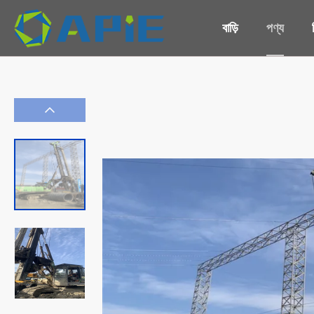
বাড়ি
পণ্য