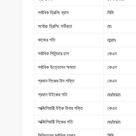
সর্বাধিক ড্রিলিং ব্যাস
মিমি
সর্বোচ্চ ড্রিলিং গভীরতা
m
কাজের গতি
rpm
সর্বাধিক সিলিন্ডার চাপ
কেএন
সর্বাধিক উত্তোলন ক্ষমতা
কেএন
প্রধান লিঞ্চের টান শক্তি
কেএন
প্রধান উইঞ্চের গতি
m/min
অক্জিলিয়ারী উইঞ্চ টানার শক্তি
কেএন
অক্জিলিয়ারী লিঞ্চের গতি
m/min
সিলিন্ডারের সর্বাধিক চালান
মিমি