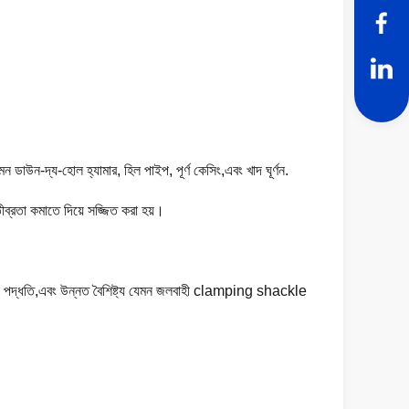
 ডাউন-দ্য-হোল হ্যামার, হিল পাইপ, পূর্ণ কেসিং,এবং খাদ ঘূর্ণন.
্রতা কমাতে দিয়ে সজ্জিত করা হয়।
্রিলিং পদ্ধতি,এবং উন্নত বৈশিষ্ট্য যেমন জলবাহী clamping shackle