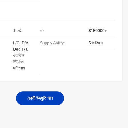
1 সেট
দাম:
$150000+
L/C, D/A,
Supply Ability:
5 সেট/মাস
D/P, T/T,
ওয়েস্টার্ন
ইউনিয়ন,
মানিগ্রাম
একটি উদ্ধৃতি পান