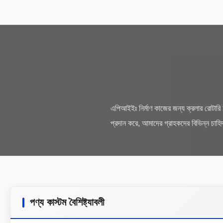
এপিআইইঃ নির্মাণ কাজের জন্য ক্রলার রোটারি হ
পণ্য কাস্টম বৈশিষ্ট্যাবলী