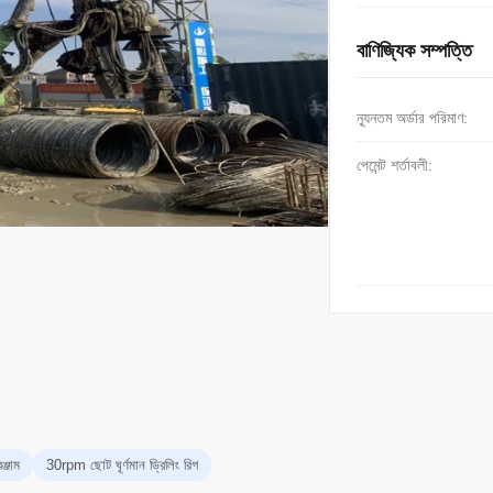
বাণিজ্যিক সম্পত্তি
ন্যূনতম অর্ডার পরিমাণ:
পেমেন্ট শর্তাবলী:
্জাম
30rpm ছোট ঘূর্ণমান ড্রিলিং রিগ