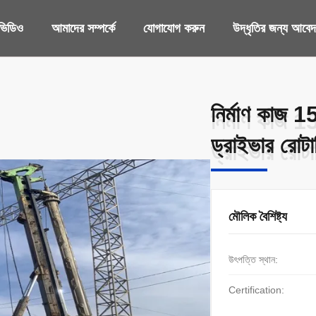
ভিডিও
আমাদের সম্পর্কে
যোগাযোগ করুন
উদ্ধৃতির জন্য আবে
নির্মাণ কা
নির্মাণ কা
ড্রাইভার রোটা
ড্রাইভার রোটা
মৌলিক বৈশিষ্ট্য
উৎপত্তি স্থান:
Certification: