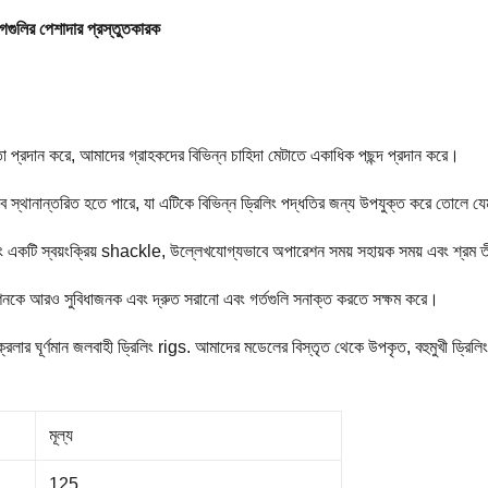
িগগুলির পেশাদার প্রস্তুতকারক
তা প্রদান করে, আমাদের গ্রাহকদের বিভিন্ন চাহিদা মেটাতে একাধিক পছন্দ প্রদান করে।
বে স্থানান্তরিত হতে পারে, যা এটিকে বিভিন্ন ড্রিলিং পদ্ধতির জন্য উপযুক্ত করে তোলে যেমন
ি স্বয়ংক্রিয় shackle, উল্লেখযোগ্যভাবে অপারেশন সময় সহায়ক সময় এবং শ্রম তীব
 মেশিনকে আরও সুবিধাজনক এবং দ্রুত সরানো এবং গর্তগুলি সনাক্ত করতে সক্ষম করে।
র ক্রলার ঘূর্ণমান জলবাহী ড্রিলিং rigs. আমাদের মডেলের বিস্তৃত থেকে উপকৃত, বহুমুখী ড
মূল্য
125