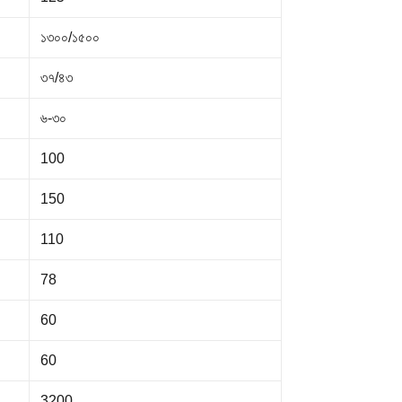
১৩০০/১৫০০
৩৭/৪৩
৬-৩০
100
150
110
78
60
60
3200