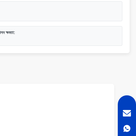
লন ক্ষমতা
: