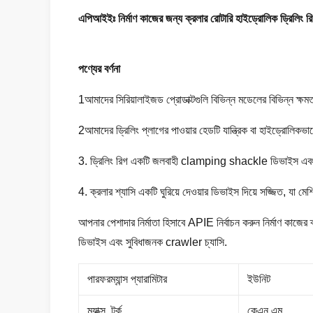
এপিআইইঃ নির্মাণ কাজের জন্য ক্রলার রোটারি হাইড্রোলিক ড্রিলিং র
পণ্যের বর্ণনা
1আমাদের সিরিয়ালাইজড প্রোডাক্টগুলি বিভিন্ন মডেলের বিভিন্ন ক্ষম
2আমাদের ড্রিলিং প্লাগের পাওয়ার হেডটি যান্ত্রিক বা হাইড্রোলিকভা
3. ড্রিলিং রিগ একটি জলবাহী clamping shackle ডিভাইস এবং একট
4. ক্রলার শ্যাসি একটি ঘুরিয়ে দেওয়ার ডিভাইস দিয়ে সজ্জিত, যা
আপনার পেশাদার নির্মাতা হিসাবে APIE নির্বাচন করুন নির্মাণ কাজে
ডিভাইস এবং সুবিধাজনক crawler চ্যাসি.
পারফরম্যান্স প্যারামিটার
ইউনিট
ম্যাক্স. টর্ক
কেএন.এম.