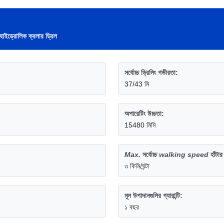
হাইড্রোলিক ক্রলার ড্রিল
সর্বোচ্চ ড্রিলিং গভীরতা:
37/43 মি
অপারেটিং উচ্চতা:
15480 মিমি
Max.
সর্বোচ্চ
walking speed
হাঁটা
৩ কিমি/ঘন্টা
মূল উপাদানগুলির গ্যারান্টি:
১ বছর