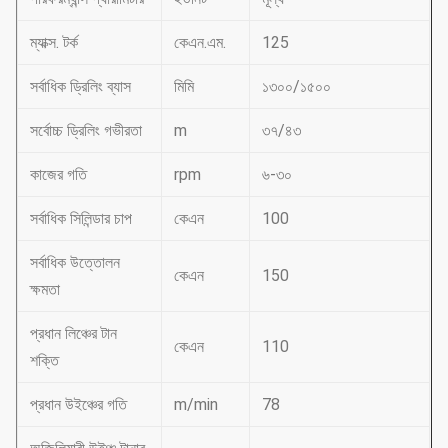
ম্যাক্স. টর্ক
কেএন.এম.
125
সর্বাধিক ড্রিলিং ব্যাস
মিমি
১৩০০/১৫০০
সর্বোচ্চ ড্রিলিং গভীরতা
m
৩৭/৪৩
কাজের গতি
rpm
৬-৩০
সর্বাধিক সিলিন্ডার চাপ
কেএন
100
সর্বাধিক উত্তোলন
কেএন
150
ক্ষমতা
প্রধান লিঞ্চের টান
কেএন
110
শক্তি
প্রধান উইঞ্চের গতি
m/min
78