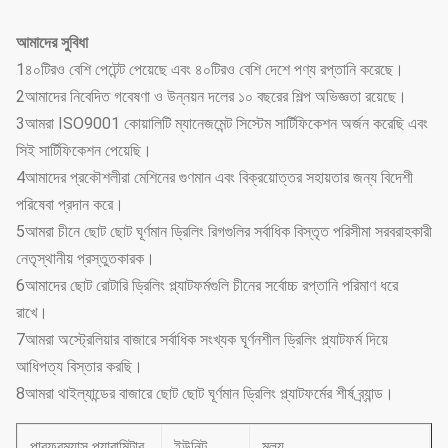
আমাদের সুবিধা
1৪০টিরও বেশি পেটেন্ট পেয়েছে এবং ৪০টিরও বেশি দেশে পণ্য রপ্তানি করেছে।
2আমাদের নিবেদিত গবেষণা ও উন্নয়ন দলের ১০ বছরের শিল্প অভিজ্ঞতা রয়েছে।
3আমরা ISO9001 কোয়ালিটি ম্যানেজমেন্ট সিস্টেম সার্টিফিকেশন অর্জন করেছি এবং
সিই সার্টিফিকেশন পেয়েছি।
4আমাদের প্রকৌশলীরা মেশিনের গুণমান এবং বিক্রয়োত্তর সহায়তার জন্য বিদেশী
পরিষেবা প্রদান করে।
5আমরা চীনে ছোট ছোট ঘূর্ণমান ড্রিলিং রিগগুলির সর্বাধিক বিস্তৃত পরিসীমা সরবরাহকারী
নেতৃস্থানীয় প্রস্তুতকারক।
6আমাদের ছোট রোটারি ড্রিলিং প্ল্যাটফর্মগুলি চীনের সর্বোচ্চ রপ্তানি পরিমাণ ধরে
রাখে।
7আমরা অস্ট্রেলিয়ার বাজারে সর্বাধিক সংখ্যক ঘূর্ণনশীল ড্রিলিং প্ল্যাটফর্ম দিয়ে
আধিপত্য বিস্তার করছি।
8আমরা থাইল্যান্ডের বাজারে ছোট ছোট ঘূর্ণমান ড্রিলিং প্ল্যাটফর্মের শীর্ষ ব্র্যান্ড।
পারফরম্যান্স প্যারামিটার
ইউনিট
মূল্য