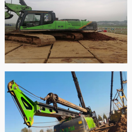
অপারেটিং উচ্চতা
মিমি
15480
KR125-
4
18KR125L018
20180124
4356
18
অপারেটিং প্রস্থ
মিমি
3000
পরিবহন উচ্চতা
মিমি
3645
পরিবহন প্রস্থ
মিমি
3000
পরিবহন দৈর্ঘ্য
মিমি
14035
মোট ওজন
t
35