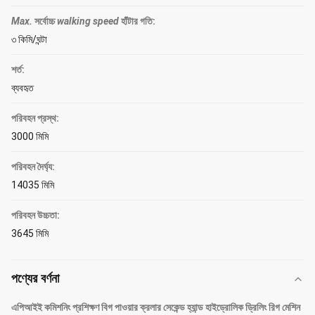
Max.
সর্বোচ্চ
walking speed
হাঁটার গতি
:
৩ কিমি/ঘন্টা
শর্ত:
ব্যবহৃত
পরিবহন প্রস্থ:
3000 মিমি
পরিবহন দৈর্ঘ্য:
14035 মিমি
পরিবহন উচ্চতা:
3645 মিমি
পণ্যের বর্ণনা
এপিআইই কমিশনিং প্রশিক্ষণ বিগ পাওয়ার ক্রলার সেকেন্ড হ্যান্ড হাইড্রোলিক ড্রিলিং রিগ মেশিন