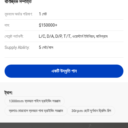
বাণিজ্যিক সম্পত্তি
ন্যূনতম অর্ডার পরিমাণ:
1 সেট
দাম:
$150000+
পেমেন্ট শর্তাবলী:
L/C, D/A, D/P, T/T, ওয়েস্টার্ন ইউনিয়ন, মানিগ্রাম
Supply Ability:
5 সেট/মাস
একটি উদ্ধৃতি পান
ট্যাগ:
1300mm ব্যবহৃত পাইল ড্রাইভিং সরঞ্জাম
ক্রলার বোরহোল ব্যবহৃত গাদা ড্রাইভিং সরঞ্জাম
30rpm ছোট ঘূর্ণমান ড্রিলিং রিগ