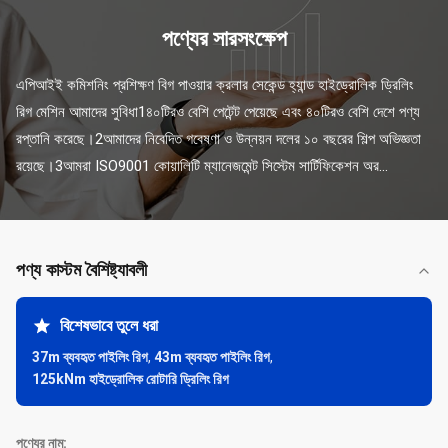
পণ্যের সারসংক্ষেপ
এপিআইই কমিশনিং প্রশিক্ষণ বিগ পাওয়ার ক্রলার সেকেন্ড হ্যান্ড হাইড্রোলিক ড্রিলিং 
রিগ মেশিন আমাদের সুবিধা1৪০টিরও বেশি পেটেন্ট পেয়েছে এবং ৪০টিরও বেশি দেশে পণ্য 
রপ্তানি করেছে।2আমাদের নিবেদিত গবেষণা ও উন্নয়ন দলের ১০ বছরের শিল্প অভিজ্ঞতা 
রয়েছে।3আমরা ISO9001 কোয়ালিটি ম্যানেজমেন্ট সিস্টেম সার্টিফিকেশন অর...
পণ্য কাস্টম বৈশিষ্ট্যাবলী
বিশেষভাবে তুলে ধরা
37m ব্যবহৃত পাইলিং রিগ
,
43m ব্যবহৃত পাইলিং রিগ
,
125kNm হাইড্রোলিক রোটারি ড্রিলিং রিগ
পণ্যের নাম: