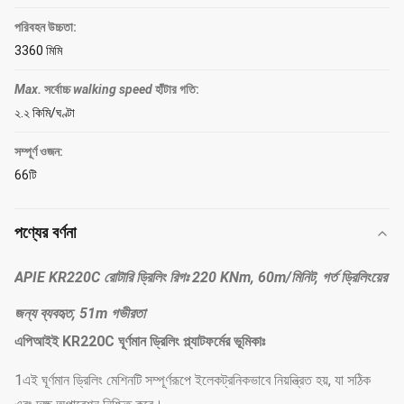
পরিবহন উচ্চতা:
3360 মিমি
Max.
সর্বোচ্চ
walking speed
হাঁটার গতি
:
২.২ কিমি/ঘণ্টা
সম্পূর্ণ ওজন:
66টি
পণ্যের বর্ণনা
APIE KR220C রোটারি ড্রিলিং রিগঃ 220 KNm, 60m/মিনিট, গর্ত ড্রিলিংয়ের
জন্য ব্যবহৃত, 51m গভীরতা
এপিআইই KR220C ঘূর্ণমান ড্রিলিং প্ল্যাটফর্মের ভূমিকাঃ
1এই ঘূর্ণমান ড্রিলিং মেশিনটি সম্পূর্ণরূপে ইলেকট্রনিকভাবে নিয়ন্ত্রিত হয়, যা সঠিক