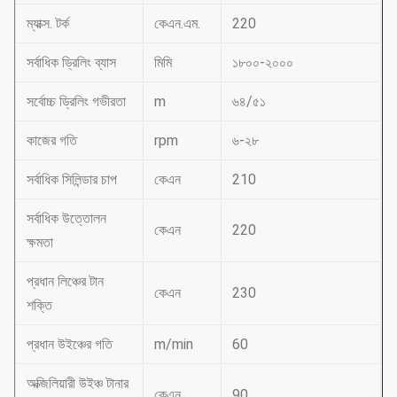
ম্যাক্স. টর্ক
কেএন.এম.
220
সর্বাধিক ড্রিলিং ব্যাস
মিমি
১৮০০-২০০০
সর্বোচ্চ ড্রিলিং গভীরতা
m
৬৪/৫১
কাজের গতি
rpm
৬-২৮
সর্বাধিক সিলিন্ডার চাপ
কেএন
210
সর্বাধিক উত্তোলন
কেএন
220
ক্ষমতা
প্রধান লিঞ্চের টান
কেএন
230
শক্তি
প্রধান উইঞ্চের গতি
m/min
60
অক্জিলিয়ারী উইঞ্চ টানার
কেএন
90