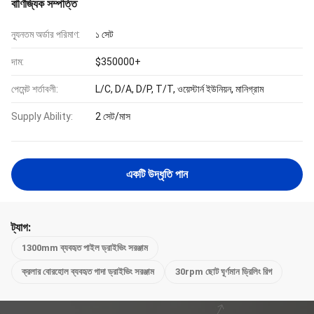
বাণিজ্যিক সম্পত্তি
ন্যূনতম অর্ডার পরিমাণ:
১ সেট
দাম:
$350000+
পেমেন্ট শর্তাবলী:
L/C, D/A, D/P, T/T, ওয়েস্টার্ন ইউনিয়ন, মানিগ্রাম
Supply Ability:
2 সেট/মাস
একটি উদ্ধৃতি পান
ট্যাগ:
1300mm ব্যবহৃত পাইল ড্রাইভিং সরঞ্জাম
ক্রলার বোরহোল ব্যবহৃত গাদা ড্রাইভিং সরঞ্জাম
30rpm ছোট ঘূর্ণমান ড্রিলিং রিগ