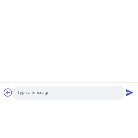
প্রায়শই জিজ্ঞাসিত প্রশ্ন
1: H
আমরা কিভাবে মানের গ্যারান্টি দিতে পারি?
সর্বদা একটি প্রাক-উত্পাদন নমুনা ভর উত্পাদন আগে;
চালানের আগে সর্বদা চূড়ান্ত পরিদর্শন
2: W
আমাদের কাছ থেকে কিনতে পারো?
রোটারি ড্রিলিং রিগ,হাইড্রোলিক পিল ব্রেকার,ক্ল্যামশেল টেলিস্কোপিক আর্ম
3: W
আমাদের কাছ থেকে কেনাকাটা করবেন, অন্য সরবরাহকারীদের কাছ থেকে নয়?
Photo
এপিআইই একমাত্র প্রতিষ্ঠান যা ক্ষুদ্র ও মাঝারি আকারের ব্যবসার জন্য সিভিল