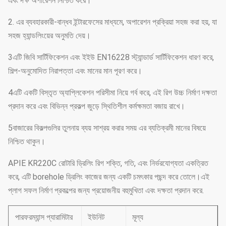
এবং দক্ষ অপারেশন নিশ্চিত করে।
2. এর ব্যবহারকারী-বান্ধব ইন্টারফেসের মাধ্যমে, অপারেশন প্রক্রিয়া সহজ করা হয়, যা
সহজ হ্যান্ডলিংয়ের অনুমতি দেয়।
3এটি জিবি সার্টিফিকেশন এবং ইইউ EN16228 স্ট্যান্ডার্ড সার্টিফিকেশন ধারণ করে,
শিল্প-অনুমোদিত নিরাপত্তা এবং মানের মান পূরণ করে।
4এটি একটি বিস্তৃত অ্যাপ্লিকেশন পরিসীমা নিয়ে গর্ব করে, এই রিগ উচ্চ নির্মাণ দক্ষতা
প্রদান করে এবং বিভিন্ন প্রকল্প জুড়ে স্থিতিশীল কর্মক্ষমতা বজায় রাখে।
5বাজারের বিকল্পগুলির তুলনায় ব্যয় সাশ্রয় করার সময় এর ব্যতিক্রমী মানের বিষয়ে
নিশ্চিত থাকুন।
APIE KR220C রোটারি ড্রিলিং রিগ শক্তি, গতি, এবং নির্ভরযোগ্যতা একত্রিত
করে, এটি borehole ড্রিলিং কাজের জন্য একটি চমৎকার পছন্দ করে তোলে।এই
প্লাগ সফল নির্মাণ প্রকল্পের জন্য প্রয়োজনীয় বহুমুখিতা এবং দক্ষতা প্রদান করে.
পারফরম্যান্স প্যারামিটার
ইউনিট
মূল্য