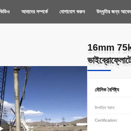
ভিডিও
আমাদের সম্পর্কে
যোগাযোগ করুন
উদ্ধৃতির জন্য আবে
16mm 75kw 
16mm 75kw 
ভাইব্রোফ্লোট
ভাইব্রোফ্লোট
মৌলিক বৈশিষ্ট্য
উৎপত্তি স্থান:
Certification: