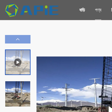
বাড়ি
পণ্য