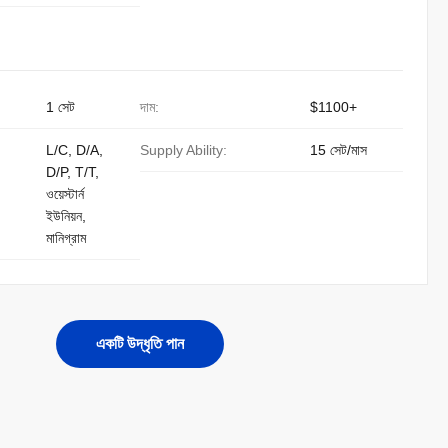
1 সেট
দাম:
$1100+
L/C, D/A,
Supply Ability:
15 সেট/মাস
D/P, T/T,
ওয়েস্টার্ন
ইউনিয়ন,
মানিগ্রাম
একটি উদ্ধৃতি পান