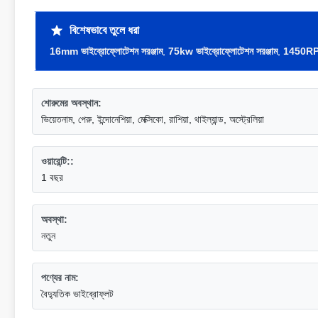
বিশেষভাবে তুলে ধরা
16mm ভাইব্রোফ্লোটেশন সরঞ্জাম
,
75kw ভাইব্রোফ্লোটেশন সরঞ্জাম
,
1450RPM 
শোরুমের অবস্থান:
ভিয়েতনাম, পেরু, ইন্দোনেশিয়া, মেক্সিকো, রাশিয়া, থাইল্যান্ড, অস্ট্রেলিয়া
ওয়ারেন্টি::
1 বছর
অবস্থা:
নতুন
পণ্যের নাম:
বৈদ্যুতিক ভাইব্রোফ্লট