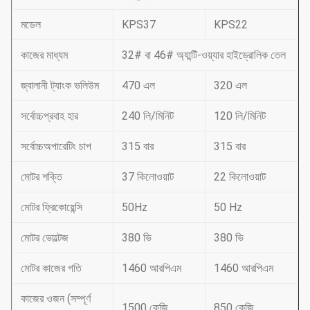
মডেল
KPS37
KPS22
কাজের মাধ্যম
32# বা 46# অ্যান্টি-ওয়্যার হাইড্রোলিক তেল
জ্বালানী ট্যাংক ভলিউম
470 এল
320 এল
সর্বোচ্চপ্রবাহ হার
240 লি/মিনিট
120 লি/মিনিট
সর্বোচ্চঅপারেটিং চাপ
315 বার
315 বার
মোটর শক্তি
37 কিলোওয়াট
22 কিলোওয়াট
মোটর ফ্রিকোয়েন্সি
50Hz
50 Hz
মোটর ভোল্টেজ
380 ভি
380 ভি
মোটর কাজের গতি
1460 আরপিএম
1460 আরপিএম
কাজের ওজন (সম্পূর্ণ
1500 কেজি
850 কেজি