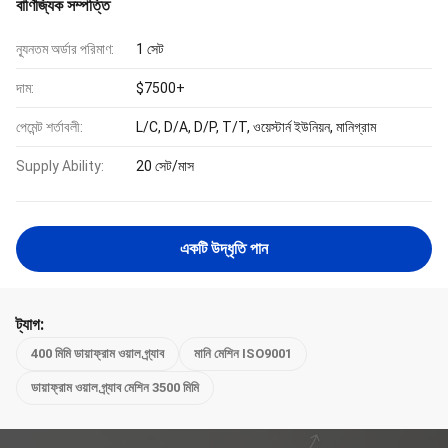
বাণিজ্যিক সম্পত্তি
ন্যূনতম অর্ডার পরিমাণ:
1 সেট
দাম:
$7500+
পেমেন্ট শর্তাবলী:
L/C, D/A, D/P, T/T, ওয়েস্টার্ন ইউনিয়ন, মানিগ্রাম
Supply Ability:
20 সেট/মাস
একটি উদ্ধৃতি পান
ট্যাগ:
400 মিমি ডায়াফ্রাম ওয়াল গ্র্যাব
মানি মেশিন ISO9001
ডায়াফ্রাম ওয়াল গ্র্যাব মেশিন 3500 মিমি