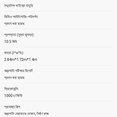
বৈদ্যুতিক ভাইব্রো হাতুড়ি
ভিডিও আউটগোয়িং-পরিদর্শন:
প্রদান করা হয়েছে
প্রশস্ততা (মুক্ত ঝুলন্ত):
10.5 মিমি
মাত্রা (l*w*h):
2.84m*1.72m*1.4m
যন্ত্রপাতি পরীক্ষার রিপোর্ট:
প্রদান করা হয়েছে
ফ্রিকোয়েন্সি:
1000 r/মিনিট
প্রযোজ্য শিল্প:
যন্ত্রপাতি মেরামতের দোকান, নির্মাণ কাজ