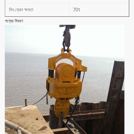
মিন.ক্রেন ক্ষমতা
70t
পণ্যের বিবরণ