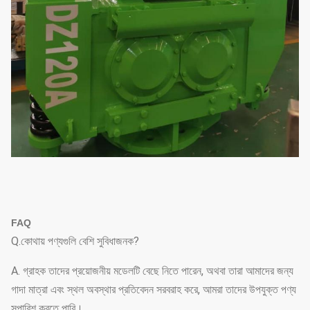
FAQ
Q.কোথায় পণ্যগুলি বেশি সুবিধাজনক?
A. গ্রাহক তাদের প্রয়োজনীয় মডেলটি বেছে নিতে পারেন, অথবা তারা আমাদের জন্য
গাদা মাত্রা এবং স্থল অবস্থার প্রতিবেদন সরবরাহ করে, আমরা তাদের উপযুক্ত পণ্য
সুপারিশ করতে পারি।