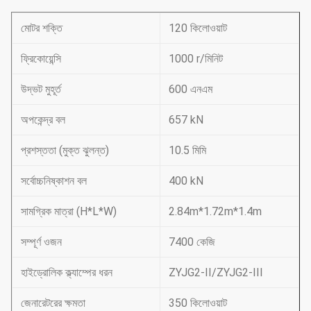
মোটর শক্তি
120 কিলোওয়াট
ফ্রিকোয়েন্সি
1000 r/মিনিট
উদ্ভট মুহূর্ত
600 এনএম
অপকেন্দ্র বল
657 kN
প্রশস্ততা (মুক্ত ঝুলন্ত)
10.5 মিমি
সর্বোচ্চনিষ্কাশন বল
400 kN
সামগ্রিক মাত্রা (H*L*W)
2.84m*1.72m*1.4m
সম্পূর্ণ ওজন
7400 কেজি
হাইড্রোলিক ক্ল্যাম্পের ধরন
ZYJG2-II/ZYJG2-III
জেনারেটরের ক্ষমতা
350 কিলোওয়াট