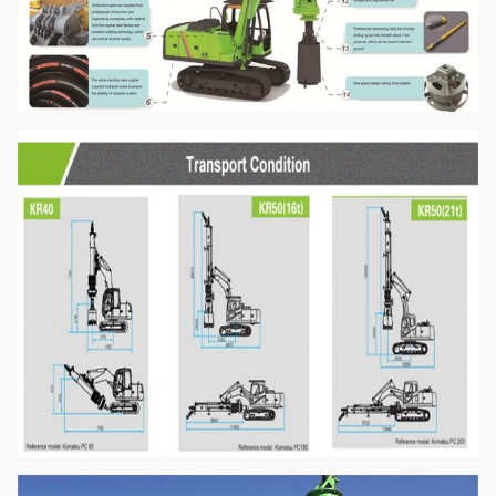
পরিবহন উচ্চতা
মিমি
3040
পরিবহন প্রস্থ
মিমি
2800
পরিবহন দৈর্ঘ্য
মিমি
12850
সম্পূর্ণ ওজন
t
25