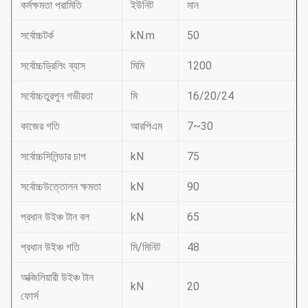
কর্মক্ষমতা পরামিতি
ইউনিট
মান
সর্বোচ্চটর্ক
kN.m
50
সর্বোচ্চড্রিলিং ব্যাস
মিমি
1200
সর্বোচ্চতুরপুন গভীরতা
মি
16/20/24
কাজের গতি
আরপিএম
7~30
সর্বোচ্চসিলিন্ডার চাপ
kN
75
সর্বোচ্চউত্তোলন ক্ষমতা
kN
90
প্রধান উইঞ্চ টান বল
kN
65
প্রধান উইঞ্চ গতি
মি/মিনিট
48
অক্জিলিয়ারী উইঞ্চ টান
kN
20
ফোর্স