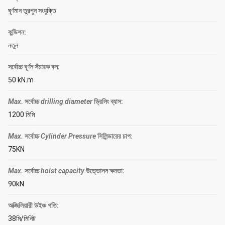
ঘূর্ণমান তুরপুন সংযুক্তি
কন্ডিশন:
নতুন
সর্বোচ্চ ঘূর্ণন সঁচারক বল:
50 kN.m
Max.
সর্বোচ্চ
drilling diameter
ড্রিলিং ব্যাস
:
1200 মিমি
Max.
সর্বোচ্চ
Cylinder Pressure
সিলিন্ডারের চাপ
:
75KN
Max.
সর্বোচ্চ
hoist capacity
উত্তোলন ক্ষমতা
:
90kN
অক্জিলিয়ারী উইঞ্চ গতি:
38মি/মিনিট