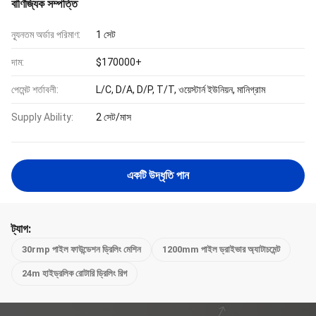
বাণিজ্যিক সম্পত্তি
ন্যূনতম অর্ডার পরিমাণ:
1 সেট
দাম:
$170000+
পেমেন্ট শর্তাবলী:
L/C, D/A, D/P, T/T, ওয়েস্টার্ন ইউনিয়ন, মানিগ্রাম
Supply Ability:
2 সেট/মাস
একটি উদ্ধৃতি পান
ট্যাগ:
30rmp পাইল ফাউন্ডেশন ড্রিলিং মেশিন
1200mm পাইল ড্রাইভার অ্যাটাচমেন্ট
24m হাইড্রলিক রোটারি ড্রিলিং রিগ