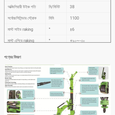
অক্জিলিয়ারী উইঞ্চ গতি
মি/মিনিট
38
সর্বোচ্চসিলিন্ডার স্ট্রোক
মিমি
1100
মাস্ট সাইড raking
°
±6
মাস্ট এগিয়ে raking
°
+৯০~-৩০
সিস্টেম চাপ
mpa
34.3
পণ্যের বিবরণ
পাইলট চাপ
mpa
3.9
সর্বোচ্চহাঁটার গতি
কিমি/ঘণ্টা
5.6
সর্বোচ্চটান বল
kN
220
অপারেটিং উচ্চতা
মিমি
10740
অপারেটিং প্রস্থ
মিমি
2800