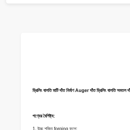
ড্রিলিং বালতি মাটি দাঁত নির্মাণ Auger দাঁত ড্রিলিং বালতি সমতল দা
পণ্যের বৈশিষ্ট্য:
1. উচ্চ শক্তি forging ফলে;