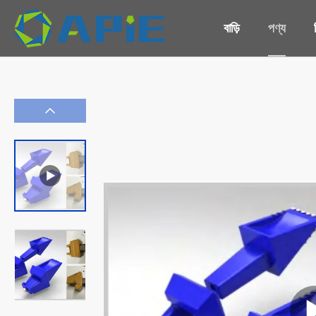
বাড়ি
পণ্য