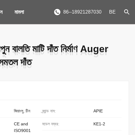
দন
মামলা
86--18921287030
BE
রপুন বালতি মাটি দাঁত নির্মাণ Auger
রপুন বালতি মাটি দাঁত নির্মাণ Auger
 সমতল দাঁত
 সমতল দাঁত
জিয়াংসু, চীন
ব্র্যান্ড নাম:
APIE
CE and
মডেল নম্বর:
KE1-2
ISO9001