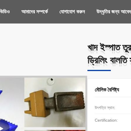
ভিডিও
আমাদের সম্পর্কে
যোগাযোগ করুন
উদ্ধৃতির জন্য আবে
খাদ ইস্পাত তু
খাদ ইস্পাত তু
ড্রিলিং বালতি
ড্রিলিং বালতি
মৌলিক বৈশিষ্ট্য
উৎপত্তি স্থান:
Certification: