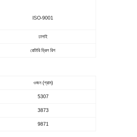
ISO-9001
ঢালাই
রোটারি ড্রিল রিগ
ওজন (গ্রাম)
5307
3873
9871