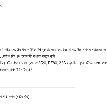
ন;
খাদ ইস্পাত এবং টাংস্টেন কার্বাইড টিপ ব্যবহার করে এবং উচ্চ মানের, উচ্চ পরিধান প্রতিরোধের,
ট্রেঞ্চিং বিট এবং ফ্ল্যাট বিট উত্পাদন করতে পারি।
র কাটিং দাঁত।মাটির দাঁতের মধ্যে প্রধানত: V20, FZ80, 22S ইত্যাদি। বুলেট দাঁতে
পরিবর্তনযোগ্য টাইপ ইত্যাদি।
পেসিফিকেশন (মাটির দাঁত)