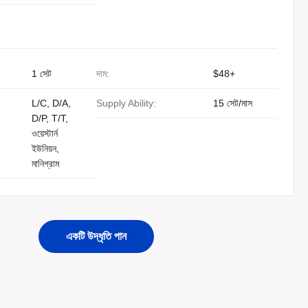
1 সেট
দাম:
$48+
L/C, D/A,
Supply Ability:
15 সেট/মাস
D/P, T/T,
ওয়েস্টার্ন
ইউনিয়ন,
মানিগ্রাম
একটি উদ্ধৃতি পান