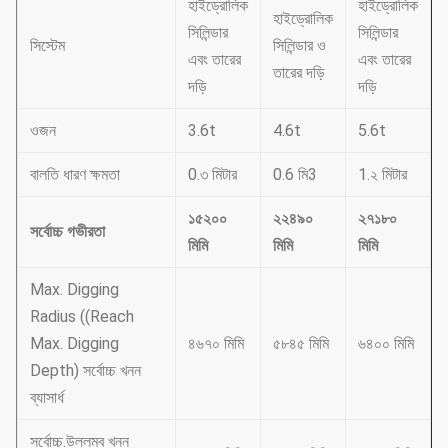
হাইড্রোলিক
হাইড্রোলিক
হাইড্রোলিক
সিলিন্ডার
সিলিন্ডার
সিস্টেম
সিলিন্ডার ও
এবং তারের
এবং তারের
তারের দড়ি
দড়ি
দড়ি
ওজন
3.6t
4.6t
5.6t
বালতি ধারণ ক্ষমতা
0.৩ মিটার
0.6 মি3
1.২ মিটার
১৫২০০
২২৪৯০
২৭১৮০
সর্বোচ্চ গভীরতা
মিমি
মিমি
মিমি
Max. Digging
Radius ((Reach
Max. Digging
৪৬৭০ মিমি
৫৮৪৫ মিমি
৬৪০০ মিমি
Depth) সর্বোচ্চ খনন
ব্যাসার্ধ
সর্বোচ্চ.উল্লম্ব খনন