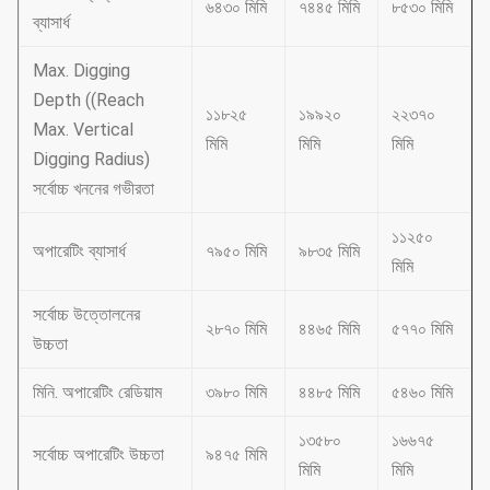
৬৪৩০ মিমি
৭৪৪৫ মিমি
৮৫৩০ মিমি
ব্যাসার্ধ
Max. Digging
Depth ((Reach
১১৮২৫
১৯৯২০
২২৩৭০
Max. Vertical
মিমি
মিমি
মিমি
Digging Radius)
সর্বোচ্চ খননের গভীরতা
১১২৫০
অপারেটিং ব্যাসার্ধ
৭৯৫০ মিমি
৯৮৩৫ মিমি
মিমি
সর্বোচ্চ উত্তোলনের
২৮৭০ মিমি
৪৪৬৫ মিমি
৫৭৭০ মিমি
উচ্চতা
মিনি. অপারেটিং রেডিয়াম
৩৯৮০ মিমি
৪৪৮৫ মিমি
৫৪৬০ মিমি
১৩৫৮০
১৬৬৭৫
সর্বোচ্চ অপারেটিং উচ্চতা
৯৪৭৫ মিমি
মিমি
মিমি