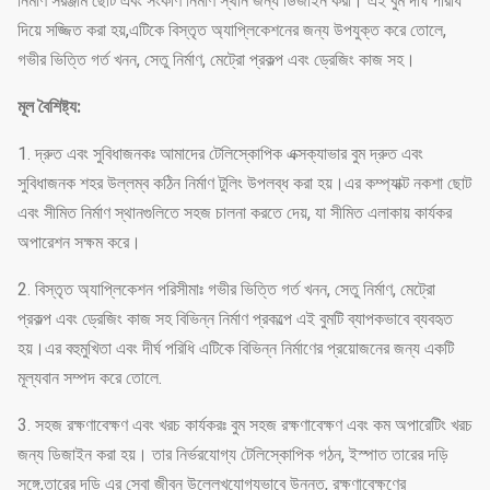
নির্মাণ সরঞ্জাম ছোট এবং সংকীর্ণ নির্মাণ স্থান জন্য ডিজাইন করা। এই বুম দীর্ঘ পরিধি
দিয়ে সজ্জিত করা হয়,এটিকে বিস্তৃত অ্যাপ্লিকেশনের জন্য উপযুক্ত করে তোলে,
গভীর ভিত্তি গর্ত খনন, সেতু নির্মাণ, মেট্রো প্রকল্প এবং ড্রেজিং কাজ সহ।
মূল বৈশিষ্ট্য:
1. দ্রুত এবং সুবিধাজনকঃ আমাদের টেলিস্কোপিক এক্সক্যাভার বুম দ্রুত এবং
সুবিধাজনক শহর উল্লম্ব কঠিন নির্মাণ টুলিং উপলব্ধ করা হয়।এর কম্প্যাক্ট নকশা ছোট
এবং সীমিত নির্মাণ স্থানগুলিতে সহজ চালনা করতে দেয়, যা সীমিত এলাকায় কার্যকর
অপারেশন সক্ষম করে।
2. বিস্তৃত অ্যাপ্লিকেশন পরিসীমাঃ গভীর ভিত্তি গর্ত খনন, সেতু নির্মাণ, মেট্রো
প্রকল্প এবং ড্রেজিং কাজ সহ বিভিন্ন নির্মাণ প্রকল্পে এই বুমটি ব্যাপকভাবে ব্যবহৃত
হয়।এর বহুমুখিতা এবং দীর্ঘ পরিধি এটিকে বিভিন্ন নির্মাণের প্রয়োজনের জন্য একটি
মূল্যবান সম্পদ করে তোলে.
3. সহজ রক্ষণাবেক্ষণ এবং খরচ কার্যকরঃ বুম সহজ রক্ষণাবেক্ষণ এবং কম অপারেটিং খরচ
জন্য ডিজাইন করা হয়। তার নির্ভরযোগ্য টেলিস্কোপিক গঠন, ইস্পাত তারের দড়ি
সঙ্গে,তারের দড়ি এর সেবা জীবন উল্লেখযোগ্যভাবে উন্নত, রক্ষণাবেক্ষণের