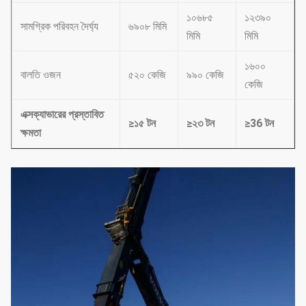
১০৬৮৫
১২৩৯০
সামগ্রিক পরিবহন দৈর্ঘ্য
৬৯০৮ মিমি
মিমি
মিমি
১৬০০
বালতি ওজন
৫২০ কেজি
৯৯০ কেজি
কেজি
এক্সক্যাভারের প্রস্তাবিত
≥১৫ টন
≥২৩ টন
≥36 টন
ক্ষমতা