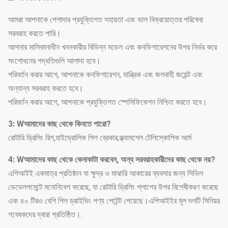
আমরা আপনাকে পেশাদার প্রযুক্তিগত সহায়তা এবং ভাল বিক্রয়োত্তর পরিষেবা
সরবরাহ করতে পারি।
আপনার মালিকানাধীন খননকারীর বিভিন্ন মডেল এবং কনফিগারেশনের উপর নির্ভর করে
সংশোধনের পদ্ধতিগুলি আলাদা হবে।
পরিবর্তন করার আগে, আপনাকে কনফিগারেশন, যান্ত্রিক এবং জলবাহী জয়েন্ট এবং
অন্যান্য সরবরাহ করতে হবে।
পরিবর্তন করার আগে, আপনাকে প্রযুক্তিগত স্পেসিফিকেশন নিশ্চিত করতে হবে।
3: W
আমাদের কাছ থেকে কিনতে পারো?
রোটারি ড্রিলিং রিগ,হাইড্রোলিক পিল ব্রেকার,ক্ল্যামশেল টেলিস্কোপিক আর্ম
4: W
আমাদের কাছ থেকে কেনাকাটা করবেন, অন্য সরবরাহকারীদের কাছ থেকে নয়?
এপিআইই একমাত্র প্রতিষ্ঠান যা ক্ষুদ্র ও মাঝারি আকারের ব্যবসার জন্য সিভিল
ডেভেলপমেন্টে মনোনিবেশ করেছে, যা রোটারি ড্রিলিং প্লাগের উপর বিশেষীকরণ করেছে
এবং ৪০ টিরও বেশি পিল ড্রাইভিং পণ্য পেটেন্ট পেয়েছে।এপিআইইর মূল দলটি সিনিয়র
গবেষকদের দ্বারা প্রতিষ্ঠিত।.