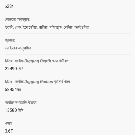
≥23t
শোরুমের অবস্থান:
ইতালি, পেরু, ইন্দোনেশিয়া, রাশিয়া, থাইল্যান্ড, কেনিয়া, অস্ট্রেলিয়া
প্রকার:
ড্রাইভার আনুষাঙ্গিক
Max.
সর্বোচ্চ
Digging Depth
খনন গভীরতা
:
22490 মিমি
Max.
সর্বোচ্চ
Digging Radius
ব্যাসার্ধ খনন
:
5845 মিমি
সর্বোচ্চ অপারেটিং উচ্চতা:
13580 মিমি
ওজন:
3.6T