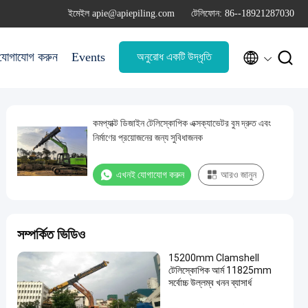
ইমেইল apie@apiepiling.com
টেলিফোন: 86--18921287030


যোগাযোগ করুন
Events
অনুরোধ একটি উদ্ধৃতি
কমপ্যাক্ট ডিজাইন টেলিস্কোপিক এক্সক্যাভেটর বুম দ্রুত এবং
নির্মাণের প্রয়োজনের জন্য সুবিধাজনক
এখনই যোগাযোগ করুন
আরও জানুন
সম্পর্কিত ভিডিও
15200mm Clamshell
টেলিস্কোপিক আর্ম 11825mm
সর্বোচ্চ উল্লম্ব খনন ব্যাসার্ধ